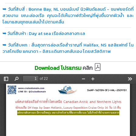
➥
วันที่สิบสี่ : Bonne Bay, NL บอนน์เบย์ นิวฟันด์แลนด์ - ชมฟยอร์ดที่
สวยงาม ขณะล่องเรือ คุณจะได้เห็นวาฬตัวใหญ่ที่พุ่งขึ้นจากผิวน้ำ และ
โลมาแสนซุกซนเล่นน้ำไปตามคลื่น
➥
วันที่สิบห้า : Day at sea เรือล่องกลางทะเล
➥
วันที่สิบหก : สิ้นสุดการล่องเรือสำราญที่ Halifax, NS แฮลิแฟกซ์ โน
วาสโกเชีย แคนาดา - อิสระเดินทางกลับเอง โดยสวัสดิภาพ
Download โปรแกรม
คลิก