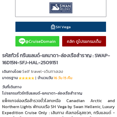
SH Vega
@CruiseDomain
คลิก ดูโปรแกรมเต็ม
รหัสทัวร์ กรีนแลนด์-แคนาดา-ล่องเรือสำราญ : SWAP-
16D15N-SFJ-HAL-2509151
Self travel-เดินทางเอง
เดินทางโดย
มาตรฐาน
|
จำนวนวัน
16 วัน 15 คืน
วันที่เดินทาง
โปรแกรมทัวร์กรีนแลนด์-แคนาดา-ล่องเรือสำราญ
แพ็คเกจล่องเรือสำรวจขั้วโลกเหนือ Canadian Arctic and
Northern Lights พักบนเรือ SH Vega by Swan Hellenic, Luxury
Expedition Cruise Only : เส้นทาง คังเกอร์ลุสซวก, กรีนแลนด์ -