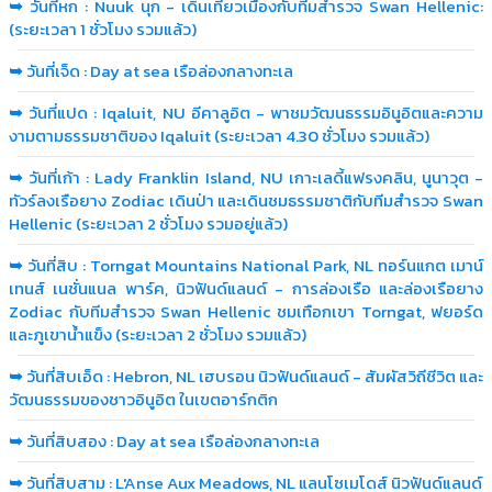
➥
วันที่หก : Nuuk นุก - เดินเที่ยวเมืองกับทีมสำรวจ Swan Hellenic:
(ระยะเวลา 1 ชั่วโมง รวมแล้ว)
➥
วันที่เจ็ด : Day at sea เรือล่องกลางทะเล
➥
วันที่แปด : Iqaluit, NU อีคาลูอิต - พาชมวัฒนธรรมอินูอิตและความ
งามตามธรรมชาติของ Iqaluit (ระยะเวลา 4.30 ชั่วโมง รวมแล้ว)
➥
วันที่เก้า : Lady Franklin Island, NU เกาะเลดี้แฟรงคลิน, นูนาวุต -
ทัวร์ลงเรือยาง Zodiac เดินป่า และเดินชมธรรมชาติกับทีมสำรวจ Swan
Hellenic (ระยะเวลา 2 ชั่วโมง รวมอยู่แล้ว)
➥
วันที่สิบ : Torngat Mountains National Park, NL ทอร์นแกต เมาน์
เทนส์ เนชั่นแนล พาร์ค, นิวฟันด์แลนด์ - การล่องเรือ และล่องเรือยาง
Zodiac กับทีมสำรวจ Swan Hellenic ชมเทือกเขา Torngat, ฟยอร์ด
และภูเขาน้ำแข็ง (ระยะเวลา 2 ชั่วโมง รวมแล้ว)
➥
วันที่สิบเอ็ด : Hebron, NL เฮบรอน นิวฟันด์แลนด์ - สัมผัสวิถีชีวิต และ
วัฒนธรรมของชาวอินูอิต ในเขตอาร์กติก
➥
วันที่สิบสอง : Day at sea เรือล่องกลางทะเล
➥
วันที่สิบสาม : L'Anse Aux Meadows, NL แลนโซเมโดส์ นิวฟันด์แลนด์