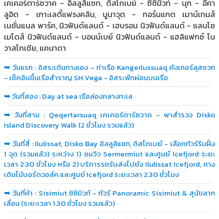
เคเคอร์ตาร์ซวาค - อิลลูลิแซท, ดิสโกเบย์ - ซิซิมิวท์ - นุก - อีคา
ลูอิต - เกาะเลดี้แฟรงคลิน, นูนาวุต - ทอร์นแกต เมาน์เทนส์
เนชั่นแนล พาร์ค, นิวฟันด์แลนด์ - เฮบรอน นิวฟันด์แลนด์ - แลนโซ
เมโดส์ นิวฟันด์แลนด์ - บอนน์เบย์ นิวฟันด์แลนด์ - แฮลิแฟกซ์ โน
วาสโกเชีย, แคนาดา
➥
วันแรก : อิสระเดินทางเอง - ท่าเรือ Kangerlussuaq คังเกอร์ลุสซวก
- เช็คอินขึ้นเรือสำราญ SH Vega - อิสระพักผ่อนบนเรือ
➥
วันที่สอง : Day at sea เรือล่องกลางทะเล
➥
วันที่สาม : Qeqertarsuaq เคเคอร์ตาร์ซวาค - พาสำรวจ Disko
Island Discovery Walk (2 ชั่วโมง รวมแล้ว)
➥
วันที่สี่ : Ilulissat, Disko Bay อิลลูลิแซท, ดิสโกเบย์ - เลือกทัวร์ริมฝั่ง
1 จุด (รวมแล้ว) ระหว่าง 1) ชมวิว Sermermiut และศูนย์ Icefjord ระยะ
เวลา 2.30 ชั่วโมง หรือ 2) บริการรถรับส่งไปยัง Ilulissat Icefjord, ทาง
เดินไม้บอร์ดวอล์ค และศูนย์ Icefjord ระยะเวลา 2.30 ชั่วโมง
➥
วันที่ห้า : Sisimiut ซิซิมิวท์ - ทัวร์ Panoramic Sisimiut & สุนัขลาก
เลื่อน (ระยะเวลา 1.30 ชั่วโมง รวมแล้ว)