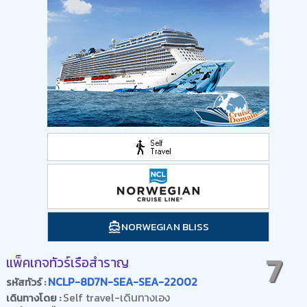
NORWEGIAN BLISS
7
แพ็คเกจทัวร์เรือสำราญ
NCLP-8D7N-SEA-SEA-22002
รหัสทัวร์ :
Self travel-เดินทางเอง
เดินทางโดย :