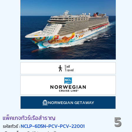
NORWEGIAN GETAWAY
5
แพ็คเกจทัวร์เรือสำราญ
NCLP-6D5N-PCV-PCV-22001
รหัสทัวร์ :