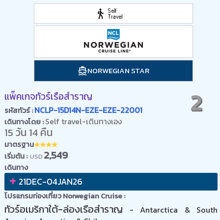
NORWEGIAN STAR
2
แพ็คเกจทัวร์เรือสำราญ
NCLP-15D14N-EZE-EZE-22001
รหัสทัวร์ :
Self travel-เดินทางเอง
เดินทางโดย :
15 วัน 14 คืน
มาตรฐาน
2,549
เริ่มต้น :
USD
เดินทาง
+
21DEC-04JAN26
โปรแกรมท่องเที่ยว Norwegian Cruise :
ทัวร์อเมริกาใต้-ล่องเรือสำราญ
- Antarctica & South