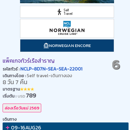
NORWEGIAN ENCORE
6
แพ็คเกจทัวร์เรือสำราญ
NCLP-8D7N-SEA-SEA-22001
รหัสทัวร์ :
Self travel-เดินทางเอง
เดินทางโดย :
8 วัน 7 คืน
มาตรฐาน
789
เริ่มต้น :
USD
ล่องเรือวันแม่ 2569
เดินทาง
+
09-16AUG26