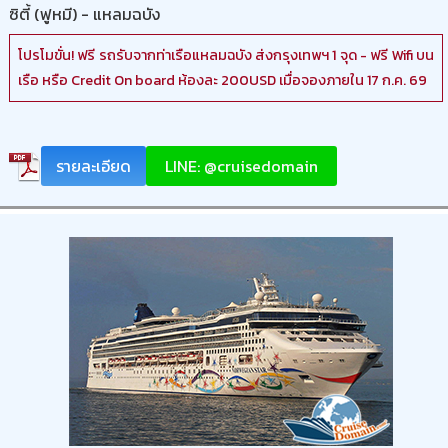
ซิตี้ (ฟูหมี) - แหลมฉบัง
โปรโมขั่น! ฟรี รถรับจากท่าเรือแหลมฉบัง ส่งกรุงเทพฯ 1 จุด - ฟรี Wifi บน
เรือ หรือ Credit On board ห้องละ 200USD เมื่อจองภายใน 17 ก.ค. 69
รายละเอียด
LINE: @cruisedomain