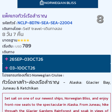
NORWEGIAN BLISS
8
แพ็คเกจทัวร์เรือสำราญ
NCLP-8D7N-SEA-SEA-22004
รหัสทัวร์ :
Self travel-เดินทางเอง
เดินทางโดย :
8 วัน 7 คืน
มาตรฐาน
789
เริ่มต้น :
USD
เดินทาง
+
26SEP-03OCT26
+
03-10OCT26
โปรแกรมท่องเที่ยว Norwegian Cruise :
ทัวร์อลาสก้า-ล่องเรือสำราญ
- Alaska: Glacier Bay,
Juneau & Ketchikan
Set sail on one of our newest ships, Norwegian Bliss, and enjoy
front-row seats to the spectacular in Alaska. From Juneau, hike
through the Glacier Gardens Rainforest and soak in views of