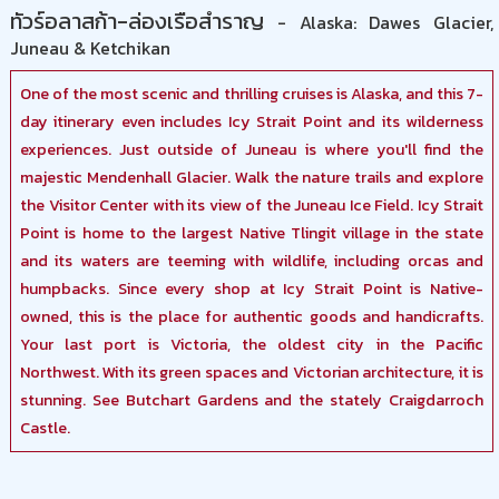
ทัวร์อลาสก้า-ล่องเรือสำราญ
- Alaska: Dawes Glacier,
Juneau & Ketchikan
One of the most scenic and thrilling cruises is Alaska, and this 7-
day itinerary even includes Icy Strait Point and its wilderness
experiences. Just outside of Juneau is where you'll find the
majestic Mendenhall Glacier. Walk the nature trails and explore
the Visitor Center with its view of the Juneau Ice Field. Icy Strait
Point is home to the largest Native Tlingit village in the state
and its waters are teeming with wildlife, including orcas and
humpbacks. Since every shop at Icy Strait Point is Native-
owned, this is the place for authentic goods and handicrafts.
Your last port is Victoria, the oldest city in the Pacific
Northwest. With its green spaces and Victorian architecture, it is
stunning. See Butchart Gardens and the stately Craigdarroch
Castle.