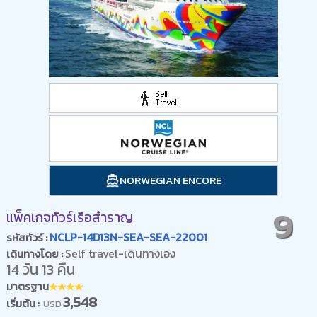
NORWEGIAN ENCORE
9
แพ็คเกจทัวร์เรือสำราญ
NCLP-14D13N-SEA-SEA-22001
รหัสทัวร์ :
Self travel-เดินทางเอง
เดินทางโดย :
14 วัน 13 คืน
มาตรฐาน
3,548
เริ่มต้น :
USD