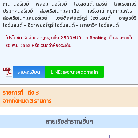
เกน, นอร์เวย์ - ฟลอม, นอร์เวย์ - โอเลซุนด์, นอร์ย์ - ไกแรงเกอร์
ประเทศนอร์เวย์ - ล่องเรือในทะเลเหนือ - ทอร์เชาน์ หมู่เกาะแฟโร -
ล่องเรือในทะเลนอร์เวย์ - เซย์ดิสฟยอร์ดูร์ ไอซ์แลนด์ - อาคูเรย์รี
ไอซ์แลนด์ - อีซาฟยอร์ดูร์ ไอซ์แลนด์ - เรคยาวิก ไอซ์แลนด์
โปรโมชั่น รับส่วนลดสูงสุดถึง 2,500AUD ต่อ Booking เมื่อจองภายใน
30 พ.ย. 2568 หรือ จนกว่าห้องจะเต็ม
รายละเอียด
LINE: @cruisedomain
รายการที่
1
ถึง
3
จากทั้งหมด
3
รายการ
สายเรือสำราญอื่นๆ