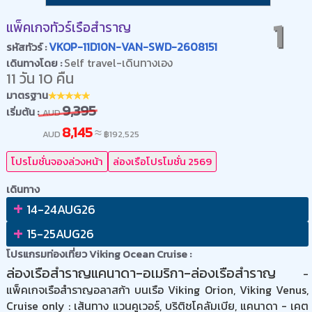
1
แพ็คเกจทัวร์เรือสำราญ
VKOP-11D10N-VAN-SWD-2608151
รหัสทัวร์ :
Self travel-เดินทางเอง
เดินทางโดย :
11 วัน 10 คืน
มาตรฐาน
9,395
เริ่มต้น :
AUD
8,145
≈
AUD
฿
192,525
โปรโมชั่นจองล่วงหน้า
ล่องเรือโปรโมชั่น 2569
เดินทาง
+
14-24AUG26
+
15-25AUG26
โปรแกรมท่องเที่ยว Viking Ocean Cruise :
ล่องเรือสำราญแคนาดา-อเมริกา-ล่องเรือสำราญ
-
แพ็คเกจเรือสำราญอลาสก้า บนเรือ Viking Orion, Viking Venus,
Cruise only : เส้นทาง แวนคูเวอร์, บริติชโคลัมเบีย, แคนาดา - เคต