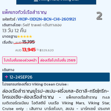
2
แพ็คเกจทัวร์เรือสำราญ
VKOP-13D12N-BCN-CHI-2609121
รหัสทัวร์ :
Self travel-เดินทางเอง
เดินทางโดย :
13 วัน 12 คืน
มาตรฐาน
15,195
เริ่มต้น :
AUD
13,945
≈
AUD
฿
329,620
โปรโมชั่นจองล่วงหน้า
ล่องเรือโปรโมชั่น 2569
เดินทาง
+
12-24SEP26
โปรแกรมท่องเที่ยว Viking Ocean Cruise :
ล่องเรือสำราญยุโรป-สเปน-ฝรั่งเศส-อิตาลี-กรีซ|กรีก-
โครเอเชีย-ล่องเรือสำราญ
- แพ็คเกจเรือสำราญ ทะเล
เมดิเตอร์เรเนียน โอดิสซีย์ บนเรือ Viking Mars, Viking Star,
Cruise only : เส้นทาง บาร์เซโบนา, สเปน - มาร์กเซย์ ประเทศ