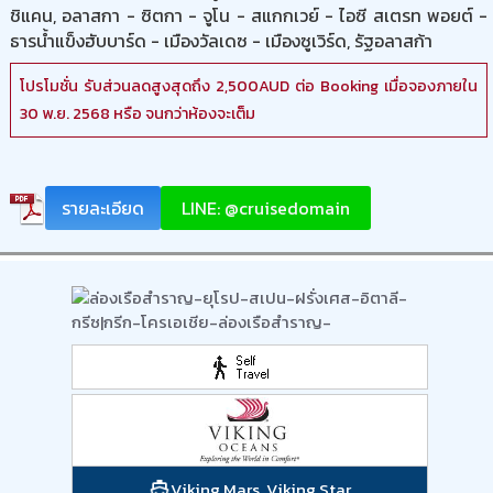
ชิแคน, อลาสกา - ซิตกา - จูโน - สแกกเวย์ - ไอซี สเตรท พอยต์ -
ธารน้ำแข็งฮับบาร์ด - เมืองวัลเดซ - เมืองซูเวิร์ด, รัฐอลาสก้า
โปรโมชั่น รับส่วนลดสูงสุดถึง 2,500AUD ต่อ Booking เมื่อจองภายใน
30 พ.ย. 2568 หรือ จนกว่าห้องจะเต็ม
รายละเอียด
LINE: @cruisedomain
Viking Mars, Viking Star