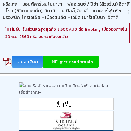
ฝรั่งเศส - มอนติคาร์โล, โมนาโก - ฟลอเรนซ์ / ปิซ่า (ลิวอร์โน) อิตาลี
- โรม (ชิวิตาเวกเกีย), อิตาลี - เนเปิลส์, อิตาลี - เกาะคอร์ฟู กรีซ - ดู
บรอฟนิก, โครเอเชีย - เมืองสปลิต - เวนิส (บาร์เซโบนา) อิตาลี
โปรโมชั่น รับส่วนลดสูงสุดถึง 2,500AUD ต่อ Booking เมื่อจองภายใน
30 พ.ย. 2568 หรือ จนกว่าห้องจะเต็ม
รายละเอียด
LINE: @cruisedomain