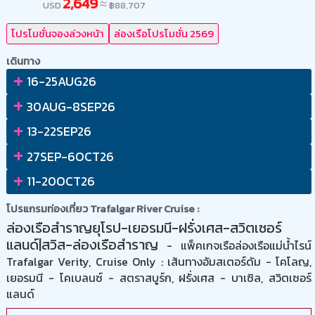
2,649
≈
USD
฿
88,707
โปรโมชั่นจองล่วงหน้า
ล่องเรือโปรโมชั่น 2569
เดินทาง
+
16-25AUG26
+
30AUG-8SEP26
+
13-22SEP26
+
27SEP-6OCT26
+
11-20OCT26
โปรแกรมท่องเที่ยว Trafalgar River Cruise :
ล่องเรือสำราญยุโรป-เยอรมนี-ฝรั่งเศส-สวิตเซอร์
แลนด์|สวิส-ล่องเรือสำราญ
- แพ็คเกจเรือล่องเรือแม่น้ำไรน์
Trafalgar Verity, Cruise Only : เส้นทางอัมสเตอร์ดัม - โคโลญ,
เยอรมนี - โคเบลนซ์ - สตราสบูร์ก, ฝรั่งเศส - บาเซิล, สวิตเซอร์
แลนด์