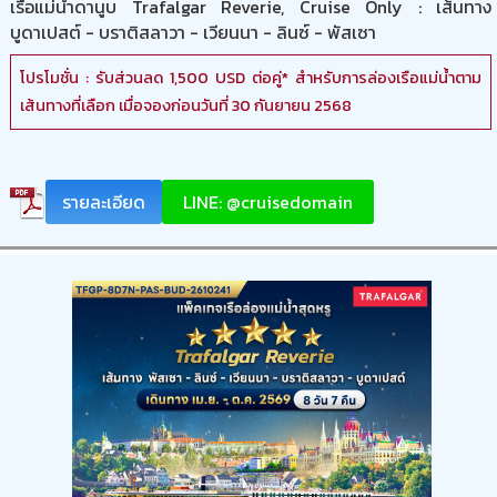
เรือแม่น้ำดานูบ Trafalgar Reverie, Cruise Only : เส้นทาง
บูดาเปสต์ - บราติสลาวา - เวียนนา - ลินซ์ - พัสเซา
โปรโมชั่น : รับส่วนลด 1,500 USD ต่อคู่* สำหรับการล่องเรือแม่น้ำตาม
เส้นทางที่เลือก เมื่อจองก่อนวันที่ 30 กันยายน 2568
รายละเอียด
LINE: @cruisedomain