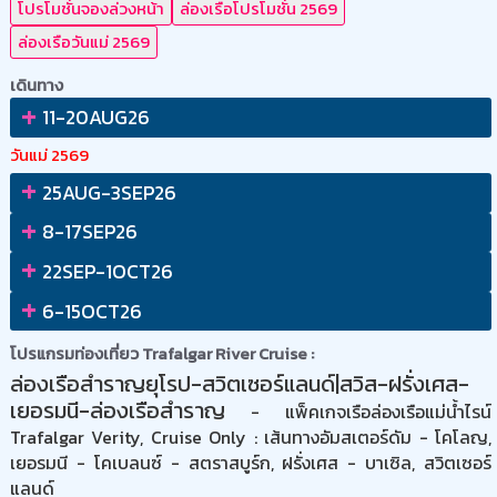
โปรโมชั่นจองล่วงหน้า
ล่องเรือโปรโมชั่น 2569
ล่องเรือวันแม่ 2569
เดินทาง
+
11-20AUG26
วันแม่ 2569
+
25AUG-3SEP26
+
8-17SEP26
+
22SEP-1OCT26
+
6-15OCT26
โปรแกรมท่องเที่ยว Trafalgar River Cruise :
ล่องเรือสำราญยุโรป-สวิตเซอร์แลนด์|สวิส-ฝรั่งเศส-
เยอรมนี-ล่องเรือสำราญ
- แพ็คเกจเรือล่องเรือแม่น้ำไรน์
Trafalgar Verity, Cruise Only : เส้นทางอัมสเตอร์ดัม - โคโลญ,
เยอรมนี - โคเบลนซ์ - สตราสบูร์ก, ฝรั่งเศส - บาเซิล, สวิตเซอร์
แลนด์