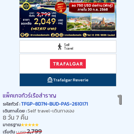
Trafalgar Reverie
1
แพ็คเกจทัวร์เรือสำราญ
TFGP-8D7N-BUD-PAS-2610171
รหัสทัวร์ :
Self travel-เดินทางเอง
เดินทางโดย :
8 วัน 7 คืน
มาตรฐาน
2,799
เริ่มต้น :
USD