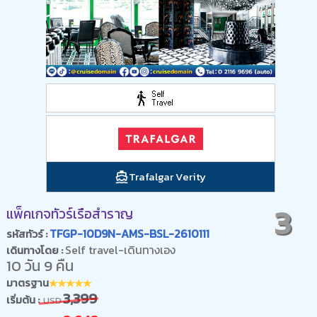
Trafalgar Verity
3
แพ็คเกจทัวร์เรือสำราญ
TFGP-10D9N-AMS-BSL-2610111
รหัสทัวร์ :
Self travel-เดินทางเอง
เดินทางโดย :
10 วัน 9 คืน
มาตรฐาน
3,399
เริ่มต้น :
USD