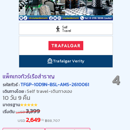
Trafalgar Verity
4
แพ็คเกจทัวร์เรือสำราญ
TFGP-10D9N-BSL-AMS-2610061
รหัสทัวร์ :
Self travel-เดินทางเอง
เดินทางโดย :
10 วัน 9 คืน
มาตรฐาน
3,399
เริ่มต้น :
USD
2,649
≈
USD
฿
88,707