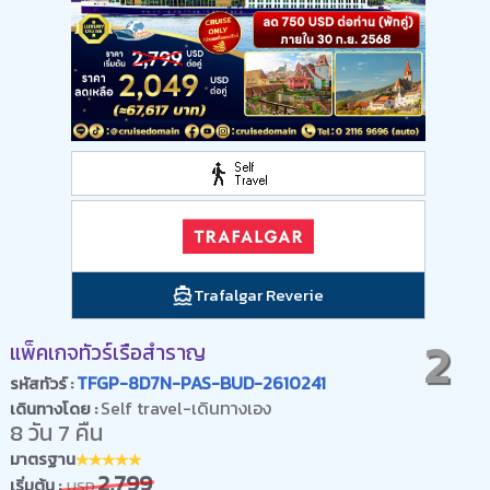
Trafalgar Reverie
2
แพ็คเกจทัวร์เรือสำราญ
TFGP-8D7N-PAS-BUD-2610241
รหัสทัวร์ :
Self travel-เดินทางเอง
เดินทางโดย :
8 วัน 7 คืน
มาตรฐาน
2,799
เริ่มต้น :
USD