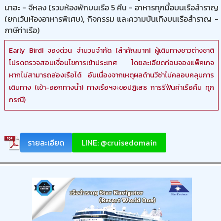
นาฮะ - จีหลง (รวมห้องพักบนเรือ 5 คืน - อาหารทุกมื้อบนเรือสำราญ
(ยกเว้นห้องอาหารพิเศษ), กิจกรรม และความบันเทิงบนเรือสำราญ -
ภาษีท่าเรือ)
Early Bird! จองด่วน จำนวนจำกัด (สำคัญมาก! ผู้เดินทางชาวต่างชาติ
โปรดตรวจสอบเงื่อนไขการเข้าประเทศ โดยละเอียดก่อนจองแพ็คเกจ
หากไม่สามารถล่องเรือได้ อันเนื่องจากเหตุผลด้านวีซ่าไม่คลอบคลุมการ
เดินทาง (เข้า-ออกทางน้ำ) ทางเรือฯจะขอปฏิเสธ การรีฟันค่าเรือคืน ทุก
กรณี)
รายละเอียด
LINE: @cruisedomain