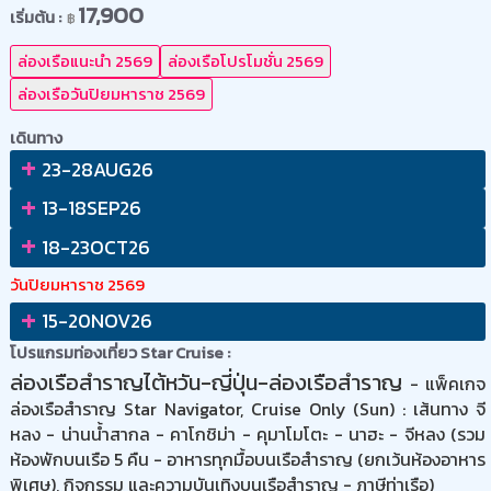
17,900
เริ่มต้น :
฿
ล่องเรือแนะนำ 2569
ล่องเรือโปรโมชั่น 2569
ล่องเรือวันปิยมหาราช 2569
เดินทาง
+
23-28AUG26
+
13-18SEP26
+
18-23OCT26
วันปิยมหาราช 2569
+
15-20NOV26
โปรแกรมท่องเที่ยว Star Cruise :
ล่องเรือสำราญไต้หวัน-ญี่ปุ่น-ล่องเรือสำราญ
- แพ็คเกจ
ล่องเรือสำราญ Star Navigator, Cruise Only (Sun) : เส้นทาง จี
หลง - น่านน้ำสากล - คาโกชิม่า - คุมาโมโตะ - นาฮะ - จีหลง (รวม
ห้องพักบนเรือ 5 คืน - อาหารทุกมื้อบนเรือสำราญ (ยกเว้นห้องอาหาร
พิเศษ), กิจกรรม และความบันเทิงบนเรือสำราญ - ภาษีท่าเรือ)