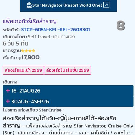
Star Navigator (Resort World One)
8
แพ็คเกจทัวร์เรือสำราญ
STCP-6D5N-KEL-KEL-2608301
รหัสทัวร์ :
Self travel-เดินทางเอง
เดินทางโดย :
6 วัน 5 คืน
มาตรฐาน
17,900
เริ่มต้น :
฿
ล่องเรือแนะนำ 2569
ล่องเรือโปรโมชั่น 2569
เดินทาง
+
16-21AUG26
+
30AUG-4SEP26
โปรแกรมท่องเที่ยว Star Cruise :
ล่องเรือสำราญไต้หวัน-ญี่ปุ่น-เกาหลีใต้-ล่องเรือ
สำราญ
- แพ็คเกจล่องเรือสำราญ Star Navigator, Cruise Only
(Sun) : เส้นทางจีหลง - น่านน้ำสากล - เชจู - คาโกชิม่า / ซาเซโบะ -