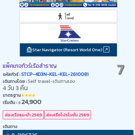
Star Navigator (Resort World One)
7
แพ็คเกจทัวร์เรือสำราญ
STCP-4D3N-KEL-KEL-2610081
รหัสทัวร์ :
Self travel-เดินทางเอง
เดินทางโดย :
4 วัน 3 คืน
มาตรฐาน
24,900
เริ่มต้น :
฿
ล่องเรือแนะนำ 2569
ล่องเรือโปรโมชั่น 2569
เดินทาง
+