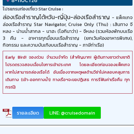
8-11OCT26
โปรแกรมท่องเที่ยว Star Cruise :
ล่องเรือสำราญไต้หวัน-ญี่ปุ่น-ล่องเรือสำราญ
- แพ็คเกจ
ล่องเรือสำราญ Star Navigator, Cruise Only (Thu) : เส้นทาง จี
หลง - น่านน้ำสากล - นาฮะ (โอกินาว่า) - จีหลง (รวมห้องพักบนเรือ
3 คืน - อาหารทุกมื้อบนเรือสำราญ (ยกเว้นห้องอาหารพิเศษ),
กิจกรรม และความบันเทิงบนเรือสำราญ - ภาษีท่าเรือ)
Early Bird! จองด่วน จำนวนจำกัด (สำคัญมาก! ผู้เดินทางชาวต่างชาติ
โปรดตรวจสอบเงื่อนไขการเข้าประเทศ โดยละเอียดก่อนจองแพ็คเกจ
หากไม่สามารถล่องเรือได้ อันเนื่องจากเหตุผลด้านวีซ่าไม่คลอบคลุมการ
เดินทาง (เข้า-ออกทางน้ำ) ทางเรือฯจะขอปฏิเสธ การรีฟันค่าเรือคืน ทุก
กรณี)
รายละเอียด
LINE: @cruisedomain