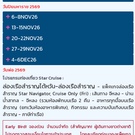
วันปิยมหาราช 2569
+
6-8NOV26
+
13-15NOV26
+
20-22NOV26
+
27-29NOV26
+
4-6DEC26
วันพ่อ 2569
โปรแกรมท่องเที่ยว Star Cruise :
ล่องเรือสำราญไต้หวัน-ล่องเรือสำราญ
- แพ็คเกจล่องเรือ
สำราญ Star Navigator, Cruise Only (Fri) : เส้นทาง จีหลง - น่าน
น้ำสากล - จีหลง (รวมห้องพักบนเรือ 2 คืน - อาหารทุกมื้อบนเรือ
สำราญ (ยกเว้นห้องอาหารพิเศษ), กิจกรรม และความบันเทิงบนเรือ
สำราญ - ภาษีท่าเรือ)
Early Bird! จองด่วน จำนวนจำกัด (สำคัญมาก! ผู้เดินทางชาวต่างชาติ
โปรดตรวจสอบเงื่อนไขการเข้าประเทศ โดยละเอียดก่อนจองแพ็คเกจ