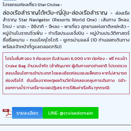
โปรแกรมท่องเที่ยว Star Cruise :
ล่องเรือสำราญไต้หวัน-ญี่ปุ่น-ล่องเรือสำราญ
- ล่องเรือ
สำราญ Star Navigator (Resorts World One) : เส้นทาง จีหลง,
ไทเป - นาฮะ - อิชิงากิ - จีหลง - พาเที่ยว อุทยานแห่งชาติเหย่หลิว -
หมู่บ้านโบราณจิ่วเฟิ่น - ท่าเรือประมงเจิ้งปิน - หมู่บ้านประวัติศาสตร์
ซื่อซื่อหนาน - ถนนโคคุไซโดริ - ยูเกรน่ามอลล์ (10 ท่านออกเดินทาง
พร้อมเจ้าหน้าที่ดูแลตลอดทริป)
โปรโมชั่น!!! จอง 5 ห้องแรก รับส่วนลด 6,000 บาท ต่อห้อง - ฟรี กระเป๋า
Cruise Bag จำนวนจำกัด (สำคัญมาก! ผู้เดินทางชาวต่างชาติ โปรดตรวจ
สอบเงื่อนไขการเข้าประเทศ โดยละเอียดก่อนจองแพ็คเกจ หากไม่สามารถ
ล่องเรือได้ อันเนื่องจากเหตุผลด้านวีซ่าไม่คลอบคลุมการเดินทาง (เข้า-
ออกทางน้ำ) ทางเรือฯจะขอปฏิเสธ การรีฟันค่าเรือคืน ทุกกรณี)
รายละเอียด
LINE: @cruisedomain