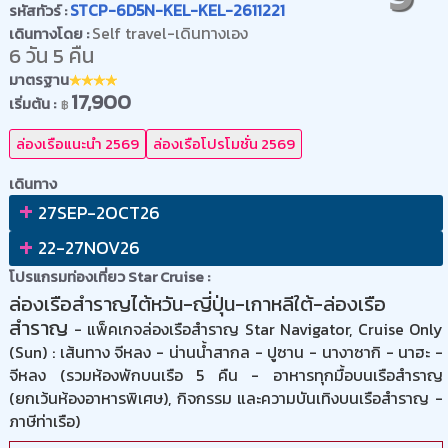
STCP-6D5N-KEL-KEL-2611221
รหัสทัวร์ :
Self travel-เดินทางเอง
เดินทางโดย :
6 วัน 5 คืน
มาตรฐาน
17,900
เริ่มต้น :
฿
ล่องเรือแนะนำ 2569
ล่องเรือโปรโมชั่น 2569
เดินทาง
+
27SEP-2OCT26
+
22-27NOV26
โปรแกรมท่องเที่ยว Star Cruise :
ล่องเรือสำราญไต้หวัน-ญี่ปุ่น-เกาหลีใต้-ล่องเรือ
สำราญ
- แพ็คเกจล่องเรือสำราญ Star Navigator, Cruise Only
(Sun) : เส้นทาง จีหลง - น่านน้ำสากล - ปูซาน - นางาซากิ - นาฮะ -
จีหลง (รวมห้องพักบนเรือ 5 คืน - อาหารทุกมื้อบนเรือสำราญ
(ยกเว้นห้องอาหารพิเศษ), กิจกรรม และความบันเทิงบนเรือสำราญ -
ภาษีท่าเรือ)