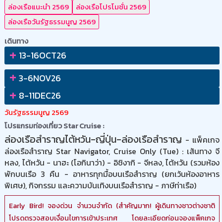
ล่องเรือแนะนำ 2569
ล่องเรือโปรโมชั่น 2569
ล่องเรือวันรัฐธรรมนูญ 2569
เดินทาง
+
13-16OCT26
+
3-6NOV26
+
8-11DEC26
วันรัฐธรรมนูญ 2569
โปรแกรมท่องเที่ยว Star Cruise :
ล่องเรือสำราญไต้หวัน-ญี่ปุ่น-ล่องเรือสำราญ
- แพ็คเกจ
ล่องเรือสำราญ Star Navigator, Cruise Only (Tue) : เส้นทาง จี
หลง, ไต้หวัน - นาฮะ (โอกินาว่า) - อิชิงากิ - จีหลง, ไต้หวัน (รวมห้อง
พักบนเรือ 3 คืน - อาหารทุกมื้อบนเรือสำราญ (ยกเว้นห้องอาหาร
พิเศษ), กิจกรรม และความบันเทิงบนเรือสำราญ - ภาษีท่าเรือ)
Early Bird! จองด่วน จำนวนจำกัด (สำคัญมาก! ผู้เดินทางชาวต่างชาติ
โปรดตรวจสอบเงื่อนไขการเข้าประเทศ โดยละเอียดก่อนจองแพ็คเกจ