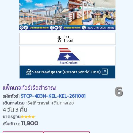
Star Navigator (Resort World One)
6
แพ็คเกจทัวร์เรือสำราญ
STCP-4D3N-KEL-KEL-2611081
รหัสทัวร์ :
Self travel-เดินทางเอง
เดินทางโดย :
4 วัน 3 คืน
มาตรฐาน
11,900
เริ่มต้น :
฿