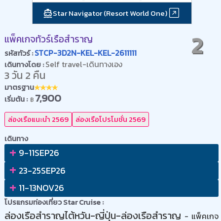
Star Navigator (Resort World One)
2
แพ็คเกจทัวร์เรือสำราญ
STCP-3D2N-KEL-KEL-2611111
รหัสทัวร์ :
Self travel-เดินทางเอง
เดินทางโดย :
3 วัน 2 คืน
มาตรฐาน
7,900
เริ่มต้น :
฿
ล่องเรือแนะนำ 2569
ล่องเรือโปรโมชั่น 2569
เดินทาง
+
9-11SEP26
+
23-25SEP26
+
11-13NOV26
โปรแกรมท่องเที่ยว Star Cruise :
ล่องเรือสำราญไต้หวัน-ญี่ปุ่น-ล่องเรือสำราญ
- แพ็คเกจ