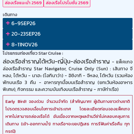
ล่องเรือแนะนำ 2569
ล่องเรือโปรโมชั่น 2569
เดินทาง
+
6-9SEP26
+
20-23SEP26
+
8-11NOV26
โปรแกรมท่องเที่ยว Star Cruise :
ล่องเรือสำราญไต้หวัน-ญี่ปุ่น-ล่องเรือสำราญ
- แพ็คเกจ
ล่องเรือสำราญ Star Navigator, Cruise Only (Sun) : เส้นทาง จี
หลง, ไต้หวัน - นาฮะ (โอกินาว่า) - อิชิงากิ - จีหลง, ไต้หวัน (รวมห้อง
พักบนเรือ 3 คืน - อาหารทุกมื้อบนเรือสำราญ (ยกเว้นห้องอาหาร
พิเศษ), กิจกรรม และความบันเทิงบนเรือสำราญ - ภาษีท่าเรือ)
Early Bird! จองด่วน จำนวนจำกัด (สำคัญมาก! ผู้เดินทางชาวต่างชาติ
โปรดตรวจสอบเงื่อนไขการเข้าประเทศ โดยละเอียดก่อนจองแพ็คเกจ
หากไม่สามารถล่องเรือได้ อันเนื่องจากเหตุผลด้านวีซ่าไม่คลอบคลุมการ
เดินทาง (เข้า-ออกทางน้ำ) ทางเรือฯจะขอปฏิเสธ การรีฟันค่าเรือคืน ทุก
กรณี)