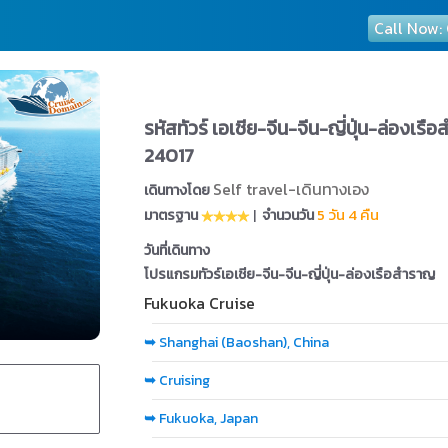
Call Now:
รหัสทัวร์ เอเชีย-จีน-จีน-ญี่ปุ่น-ล่
24017
Self travel-เดินทางเอง
เดินทางโดย
5 วัน 4 คืน
มาตรฐาน
|
จำนวนวัน
วันที่เดินทาง
โปรแกรมทัวร์เอเชีย-จีน-จีน-ญี่ปุ่น-ล่องเรือสำราญ
Fukuoka Cruise
➥
Shanghai (Baoshan), China
➥
Cruising
➥
Fukuoka, Japan