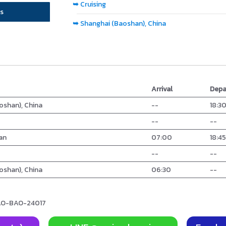
➥
Cruising
s
➥
Shanghai (Baoshan), China
Arrival
Depa
oshan), China
--
18:3
--
--
an
07:00
18:4
--
--
oshan), China
06:30
--
BAO-BAO-24017