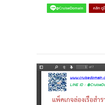
@CruiseDomain
คลิก ด