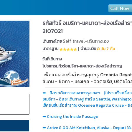
Call Now:
รหัสทัวร์ อเมริกา-แคนาดา-ล่องเรือ
2107021
Self travel-เดินทางเอง
เดินทางโดย
8 วัน 7 คืน
มาตรฐาน
|
จำนวนวัน
วันที่เดินทาง
โปรแกรมทัวร์อเมริกา-แคนาดา-ล่องเรือสำราญ
แพ็คเกจล่องเรือสำราญสุดหรู Oceania Regatt
ชิแกน - ซิตกา - แรงเกล - วิคตอเรีย, บริติชโคล
➥
อิสระเดินทางเองจากกรุงเทพฯ (ไม่รวมตั๋วเครื
อเมริกา - อิสระเดินทางสู่ ท่าเรือ Seattle, Washin
เช็คอินขึ้นเรือสำราญ Oceanea Regatta Cruise - อ
➥
Cruising the Inside Passage
➥
Arrive 8.00 AM Ketchikan, Alaska - Depart 1