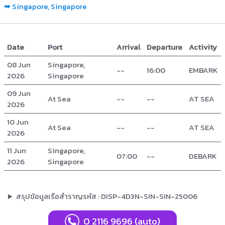
➥
Singapore, Singapore
Date
Port
Arrival
Departure
Activity
08 Jun
Singapore,
--
16:00
EMBARK
2026
Singapore
09 Jun
At Sea
--
--
AT SEA
2026
10 Jun
At Sea
--
--
AT SEA
2026
11 Jun
Singapore,
07:00
--
DEBARK
2026
Singapore
สรุปข้อมูลเรือสำราญรหัส : DISP-4D3N-SIN-SIN-25006
0 2116 9696 (auto)